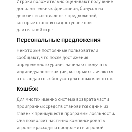
Игроки положительно оценивают получение
дополнительных фриспинов, бонусов на
депозит и специальных предложений,
которые становятся доступнее при
длительной игре.
Персональные предложения
Некоторые постоянные пользователи
сообщают, что после достижения
определенного уровня начинают получать
индивидуальные акции, которые отличаются
от стандартных бонусов для новых клиентов.
Кэшбэк
Для многих именно система возврата части
проигранных средств становится одним из
главных преимуществ программы лояльности.
Она позволяет частично компенсировать
игровые расходы и продолжить игровой