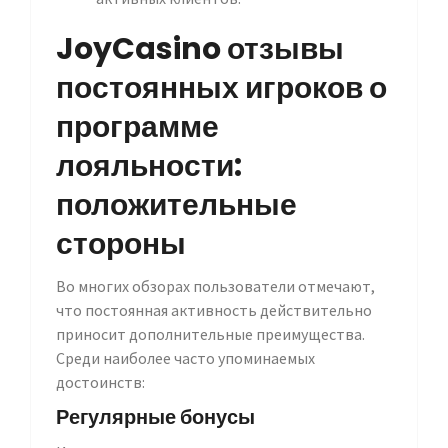
JoyCasino отзывы
постоянных игроков о
программе
лояльности:
положительные
стороны
Во многих обзорах пользователи отмечают,
что постоянная активность действительно
приносит дополнительные преимущества.
Среди наиболее часто упоминаемых
достоинств:
Регулярные бонусы