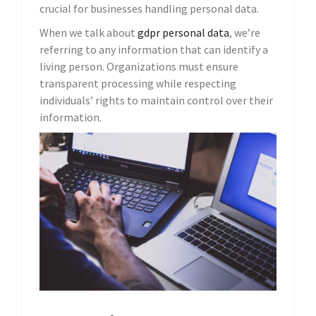
crucial for businesses handling personal data.
When we talk about
gdpr personal data
, we’re
referring to any information that can identify a
living person. Organizations must ensure
transparent processing while respecting
individuals’ rights to maintain control over their
information.