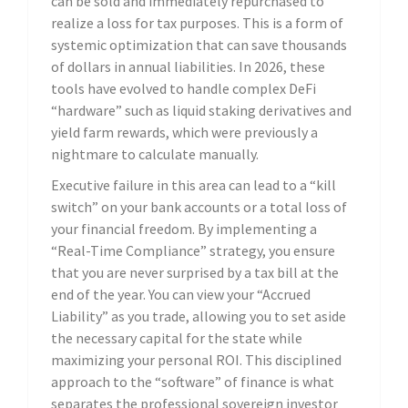
can be sold and immediately repurchased to
realize a loss for tax purposes. This is a form of
systemic optimization that can save thousands
of dollars in annual liabilities. In 2026, these
tools have evolved to handle complex DeFi
“hardware” such as liquid staking derivatives and
yield farm rewards, which were previously a
nightmare to calculate manually.
Executive failure in this area can lead to a “kill
switch” on your bank accounts or a total loss of
your financial freedom. By implementing a
“Real-Time Compliance” strategy, you ensure
that you are never surprised by a tax bill at the
end of the year. You can view your “Accrued
Liability” as you trade, allowing you to set aside
the necessary capital for the state while
maximizing your personal ROI. This disciplined
approach to the “software” of finance is what
separates the professional sovereign investor