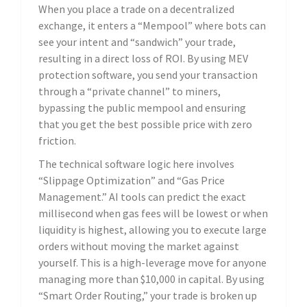
When you place a trade on a decentralized
exchange, it enters a “Mempool” where bots can
see your intent and “sandwich” your trade,
resulting in a direct loss of ROI. By using MEV
protection software, you send your transaction
through a “private channel” to miners,
bypassing the public mempool and ensuring
that you get the best possible price with zero
friction.
The technical software logic here involves
“Slippage Optimization” and “Gas Price
Management.” AI tools can predict the exact
millisecond when gas fees will be lowest or when
liquidity is highest, allowing you to execute large
orders without moving the market against
yourself. This is a high-leverage move for anyone
managing more than $10,000 in capital. By using
“Smart Order Routing,” your trade is broken up