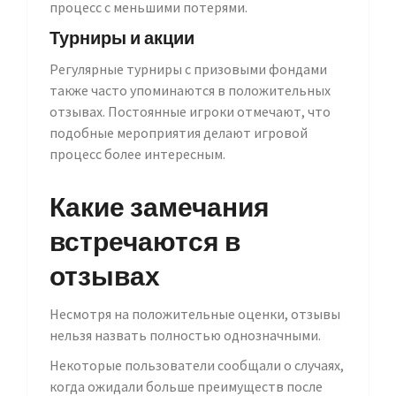
процесс с меньшими потерями.
Турниры и акции
Регулярные турниры с призовыми фондами
также часто упоминаются в положительных
отзывах. Постоянные игроки отмечают, что
подобные мероприятия делают игровой
процесс более интересным.
Какие замечания
встречаются в
отзывах
Несмотря на положительные оценки, отзывы
нельзя назвать полностью однозначными.
Некоторые пользователи сообщали о случаях,
когда ожидали больше преимуществ после