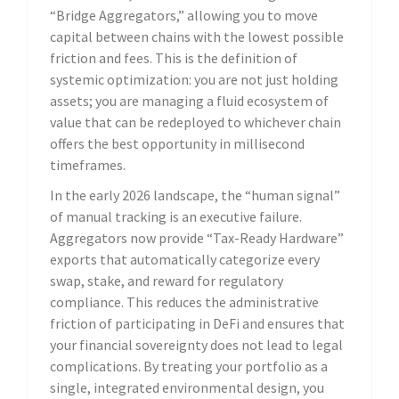
“Bridge Aggregators,” allowing you to move
capital between chains with the lowest possible
friction and fees. This is the definition of
systemic optimization: you are not just holding
assets; you are managing a fluid ecosystem of
value that can be redeployed to whichever chain
offers the best opportunity in millisecond
timeframes.
In the early 2026 landscape, the “human signal”
of manual tracking is an executive failure.
Aggregators now provide “Tax-Ready Hardware”
exports that automatically categorize every
swap, stake, and reward for regulatory
compliance. This reduces the administrative
friction of participating in DeFi and ensures that
your financial sovereignty does not lead to legal
complications. By treating your portfolio as a
single, integrated environmental design, you