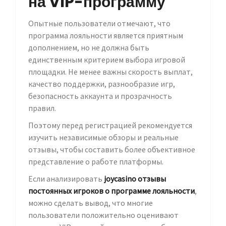
на VIP-программу
Опытные пользователи отмечают, что
программа лояльности является приятным
дополнением, но не должна быть
единственным критерием выбора игровой
площадки. Не менее важны скорость выплат,
качество поддержки, разнообразие игр,
безопасность аккаунта и прозрачность
правил.
Поэтому перед регистрацией рекомендуется
изучить независимые обзоры и реальные
отзывы, чтобы составить более объективное
представление о работе платформы.
Если анализировать
joycasino отзывы
постоянных игроков о программе лояльности
,
можно сделать вывод, что многие
пользователи положительно оценивают